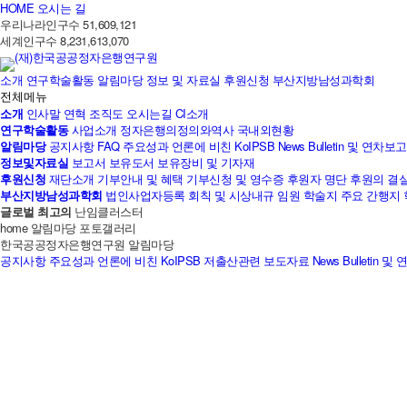
HOME
오시는 길
우리나라인구수
51,609,121
세계인구수
8,231,613,070
소개
연구학술활동
알림마당
정보 및 자료실
후원신청
부산지방남성과학회
전체메뉴
소개
인사말
연혁
조직도
오시는길
CI소개
연구학술활동
사업소개
정자은행의정의와역사
국내외현황
알림마당
공지사항
FAQ
주요성과
언론에 비친 KoIPSB
News Bulletin 및 연차
정보및자료실
보고서
보유도서
보유장비 및 기자재
후원신청
재단소개
기부안내 및 혜택
기부신청 및 영수증
후원자 명단
후원의 결
부산지방남성과학회
법인사업자등록
회칙 및 시상내규
임원
학술지
주요 간행지
글로벌 최고의
난임클러스터
home
알림마당
포토갤러리
한국공공정자은행연구원
알림마당
공지사항
주요성과
언론에 비친 KoIPSB
저출산관련 보도자료
News Bulletin