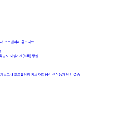
보고서
포토갤러리
홍보자료
실
학술지 지상게재(부록) 종설
 및 연차보고서
포토갤러리
홍보자료
남성 생식능과 난임 QnA