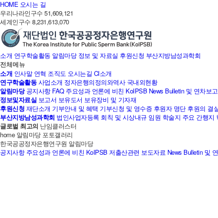
HOME
오시는 길
우리나라인구수
51,609,121
세계인구수
8,231,613,070
소개
연구학술활동
알림마당
정보 및 자료실
후원신청
부산지방남성과학회
전체메뉴
소개
인사말
연혁
조직도
오시는길
CI소개
연구학술활동
사업소개
정자은행의정의와역사
국내외현황
알림마당
공지사항
FAQ
주요성과
언론에 비친 KoIPSB
News Bulletin 및 연차
정보및자료실
보고서
보유도서
보유장비 및 기자재
후원신청
재단소개
기부안내 및 혜택
기부신청 및 영수증
후원자 명단
후원의 결
부산지방남성과학회
법인사업자등록
회칙 및 시상내규
임원
학술지
주요 간행지
글로벌 최고의
난임클러스터
home
알림마당
포토갤러리
한국공공정자은행연구원
알림마당
공지사항
주요성과
언론에 비친 KoIPSB
저출산관련 보도자료
News Bulletin