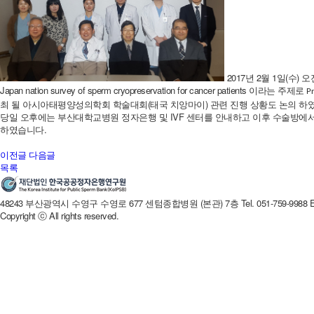
2017
년
2
월
1
일
(
수
)
오
Japan nation survey of sperm cryopreservation for cancer patients
이라는 주제로
P
최 될 아시아태평양성의학회 학술대회
(
태국 치앙마이
)
관련 진행 상황도 논의 하
당일 오후에는 부산대학교병원 정자은행 및
IVF
센터를 안내하고 이후 수술방에
하였습니다
.
이전글
다음글
목록
48243 부산광역시 수영구 수영로 677 센텀종합병원 (본관) 7층
Tel. 051-759-9988
Copyright ⓒ All rights reserved.